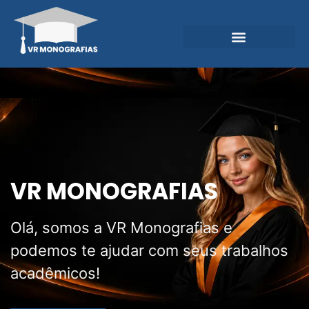
Garantias e Diferenciais
Central do Conhecimento
VR MONOGRAFIAS
Olá, somos a VR Monografias e
podemos te ajudar com seus trabalhos
acadêmicos!