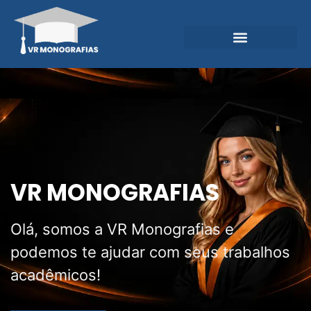
Garantias e Diferenciais
Central do Conhecimento
VR MONOGRAFIAS
Olá, somos a VR Monografias e
podemos te ajudar com seus trabalhos
acadêmicos!