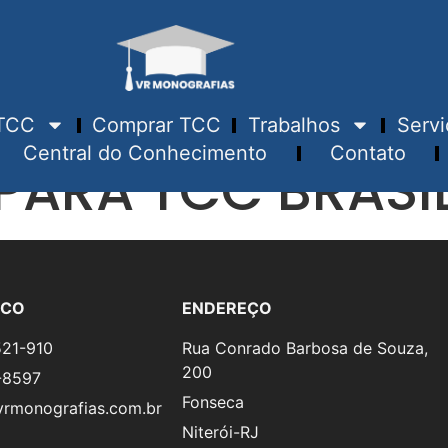
TCC
Comprar TCC
Trabalhos
Servi
Central do Conhecimento
Contato
PARA TCC BRASÍL
SCO
ENDEREÇO
521-910
Rua Conrado Barbosa de Souza,
200
-8597
Fonseca
rmonografias.com.br
Niterói-RJ