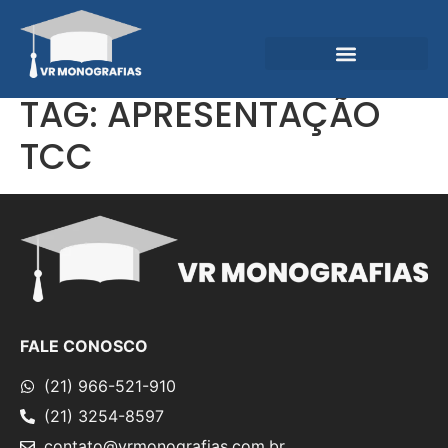
Garantias e Diferenciais
Central do Conhecimento
TAG:
APRESENTAÇÃO
TCC
FALE CONOSCO
(21) 966-521-910
(21) 3254-8597
contato@vrmonografias.com.br