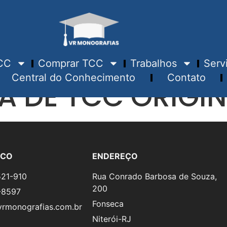
CC
Comprar TCC
Trabalhos
Serv
Central do Conhecimento
Contato
 DE TCC ORIGIN
SCO
ENDEREÇO
521-910
Rua Conrado Barbosa de Souza,
200
-8597
Fonseca
rmonografias.com.br
Niterói-RJ