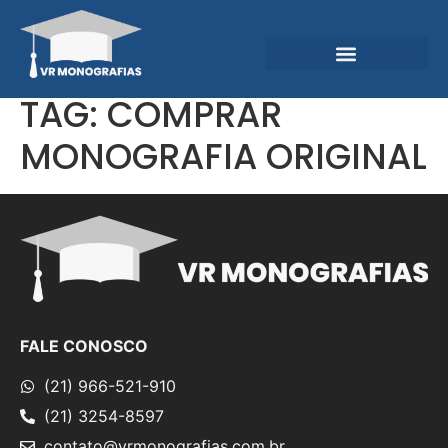
Garantias e Diferenciais
Central do Conhecimento
TAG:
COMPRAR
MONOGRAFIA ORIGINAL
FALE CONOSCO
(21) 966-521-910
(21) 3254-8597
contato@vrmonografias.com.br