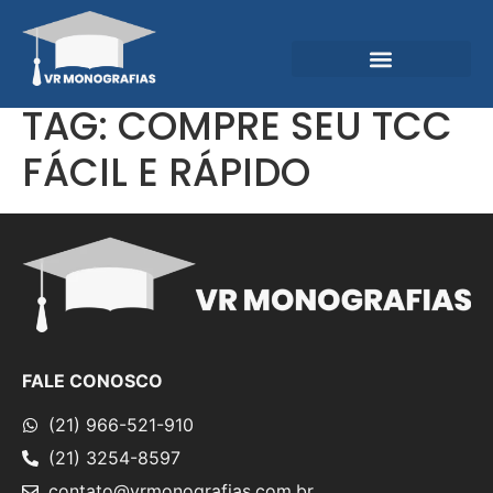
Garantias e Diferenciais
Central do Conhecimento
TAG:
COMPRE SEU TCC
FÁCIL E RÁPIDO
FALE CONOSCO
(21) 966-521-910
(21) 3254-8597
contato@vrmonografias.com.br