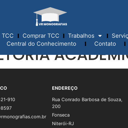
TCC
Comprar TCC
Trabalhos
Servi
Central do Conhecimento
Contato
TORIA ACADÊMI
SCO
ENDEREÇO
521-910
Rua Conrado Barbosa de Souza,
200
-8597
Fonseca
rmonografias.com.br
Niterói-RJ