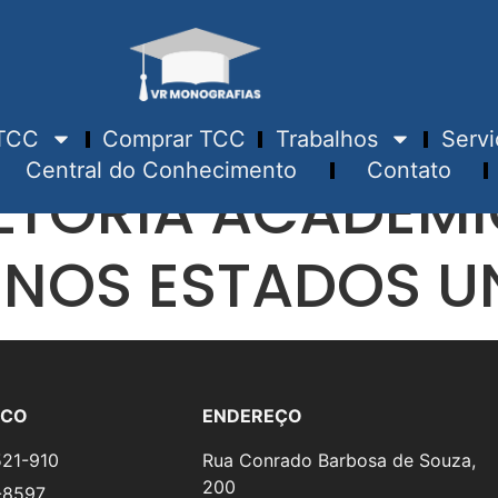
TCC
Comprar TCC
Trabalhos
Servi
Central do Conhecimento
Contato
TORIA ACADÊMI
S NOS ESTADOS U
SCO
ENDEREÇO
521-910
Rua Conrado Barbosa de Souza,
200
-8597