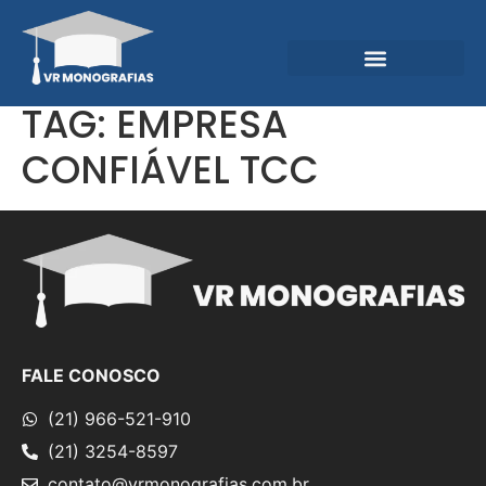
Garantias e Diferenciais
Central do Conhecimento
TAG:
EMPRESA
CONFIÁVEL TCC
FALE CONOSCO
(21) 966-521-910
(21) 3254-8597
contato@vrmonografias.com.br