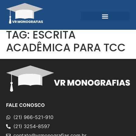
Garantias e Diferenciais
Central do Conhecimento
TAG:
ESCRITA
ACADÊMICA PARA TCC
FALE CONOSCO
(21) 966-521-910
(21) 3254-8597
contato@vrmonografias.com.br