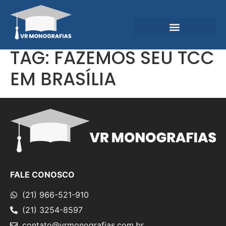
Garantias e Diferenciais
Central do Conhecimento
TAG:
FAZEMOS SEU TCC
EM BRASÍLIA
FALE CONOSCO
(21) 966-521-910
(21) 3254-8597
contato@vrmonografias.com.br