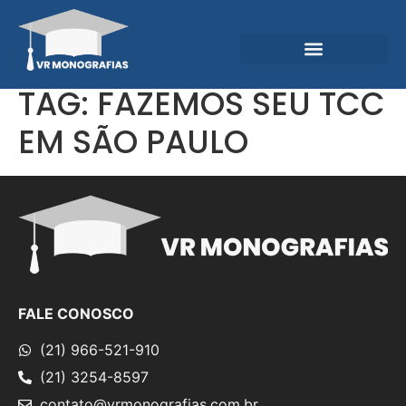
Garantias e Diferenciais
Central do Conhecimento
TAG:
FAZEMOS SEU TCC
EM SÃO PAULO
FALE CONOSCO
(21) 966-521-910
(21) 3254-8597
contato@vrmonografias.com.br