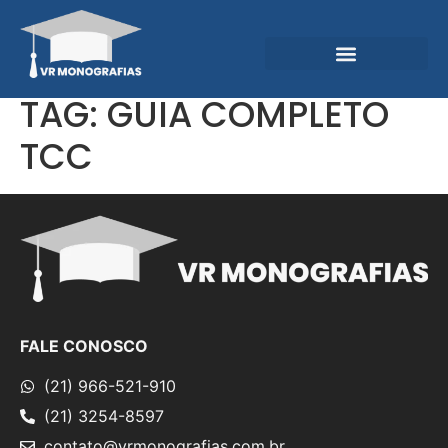
Garantias e Diferenciais
Central do Conhecimento
TAG:
GUIA COMPLETO
TCC
FALE CONOSCO
(21) 966-521-910
(21) 3254-8597
contato@vrmonografias.com.br