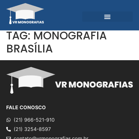
Garantias e Diferenciais
Central do Conhecimento
TAG:
MONOGRAFIA
BRASÍLIA
FALE CONOSCO
(21) 966-521-910
(21) 3254-8597
contato@vrmonografias.com.br