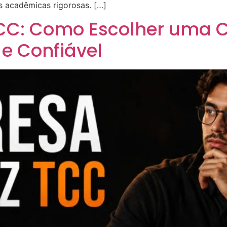
s acadêmicas rigorosas. […]
CC: Como Escolher uma C
e Confiável