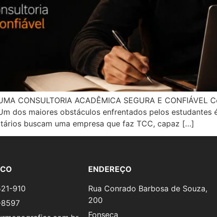
MA CONSULTORIA ACADÊMICA SEGURA E CONFIÁVEL Conc
Um dos maiores obstáculos enfrentados pelos estudantes 
sitários buscam uma empresa que faz TCC, capaz […]
SCO
ENDEREÇO
521-910
Rua Conrado Barbosa de Souza,
200
-8597
Fonseca