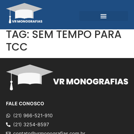
Garantias e Diferenciais
Central do Conhecimento
TAG:
SEM TEMPO PARA
TCC
FALE CONOSCO
(21) 966-521-910
(21) 3254-8597
contato@vrmonografias.com.br