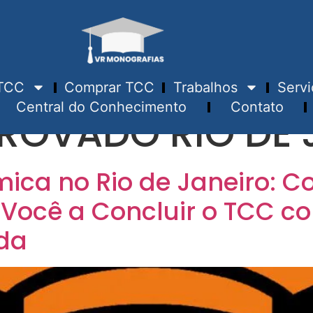
TCC
Comprar TCC
Trabalhos
Servi
Central do Conhecimento
Contato
ROVADO RIO DE 
ica no Rio de Janeiro: 
 Você a Concluir o TCC c
da