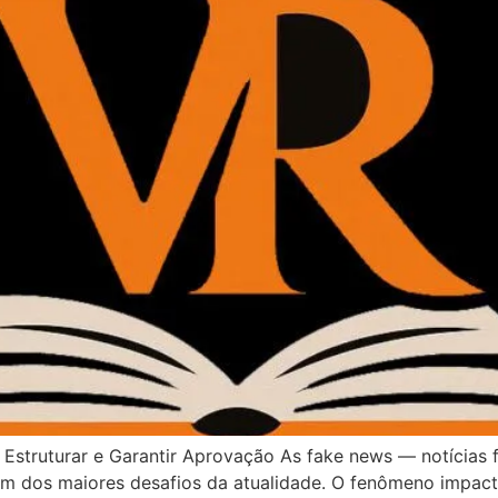
truturar e Garantir Aprovação As fake news — notícias fa
 um dos maiores desafios da atualidade. O fenômeno impact