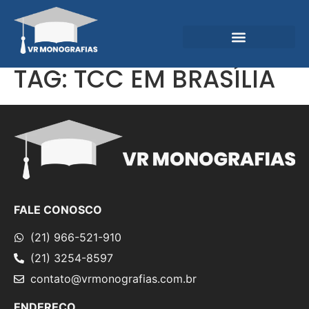
Garantias e Diferenciais
Central do Conhecimento
TAG:
TCC EM BRASÍLIA
FALE CONOSCO
(21) 966-521-910
(21) 3254-8597
contato@vrmonografias.com.br
ENDEREÇO