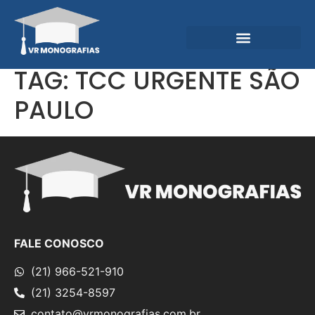
Garantias e Diferenciais
Central do Conhecimento
TAG:
TCC URGENTE SÃO
PAULO
FALE CONOSCO
(21) 966-521-910
(21) 3254-8597
contato@vrmonografias.com.br