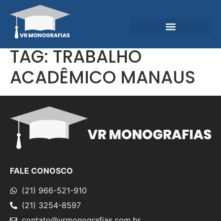
Garantias e Diferenciais
Central do Conhecimento
TAG:
TRABALHO
ACADÊMICO MANAUS
FALE CONOSCO
(21) 966-521-910
(21) 3254-8597
contato@vrmonografias.com.br