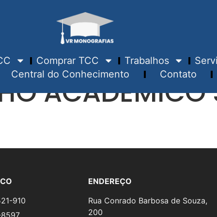
CC
Comprar TCC
Trabalhos
Serv
Central do Conhecimento
Contato
LHO ACADÊMICO
SCO
ENDEREÇO
521-910
Rua Conrado Barbosa de Souza,
200
-8597