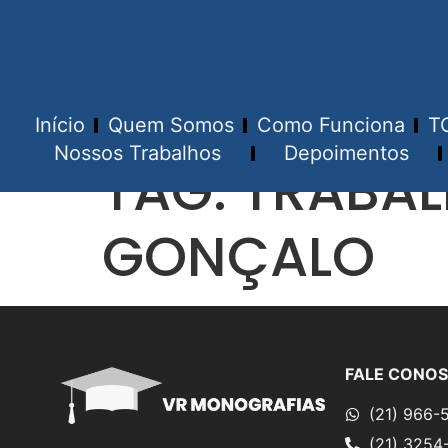
Início
Quem Somos
Como Funciona
T
Nossos Trabalhos
Depoimentos
TAG:
TRABA
GONÇALO
FALE CONO
(21) 966-
(21) 3254