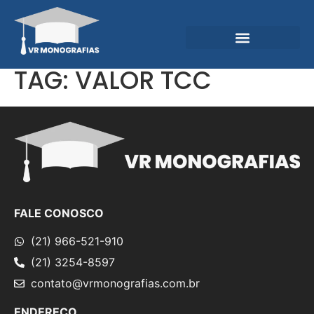
Garantias e Diferenciais
Central do Conhecimento
TAG:
VALOR TCC
FALE CONOSCO
(21) 966-521-910
(21) 3254-8597
contato@vrmonografias.com.br
ENDEREÇO