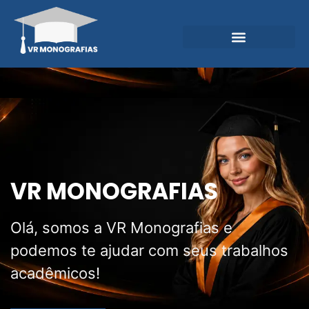
Garantias e Diferenciais
Central do Conhecimento
VR MONOGRAFIAS
Olá, somos a VR Monografias e
podemos te ajudar com seus trabalhos
acadêmicos!