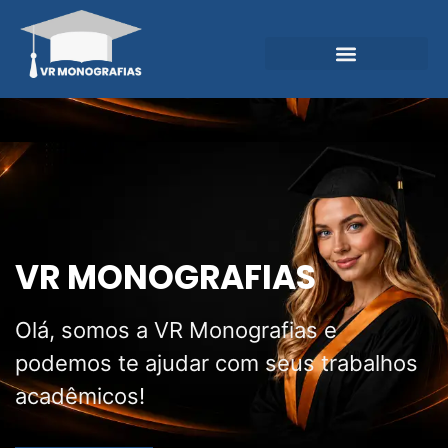
Garantias e Diferenciais
Central do Conhecimento
VR MONOGRAFIAS
Olá, somos a VR Monografias e
podemos te ajudar com seus trabalhos
acadêmicos!