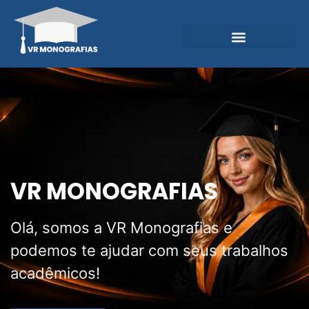
Garantias e Diferenciais
Central do Conhecimento
VR MONOGRAFIAS
Olá, somos a VR Monografias e
podemos te ajudar com seus trabalhos
acadêmicos!