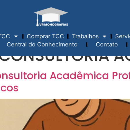
TCC
Comprar TCC
Trabalhos
Servi
Central do Conhecimento
Contato
CONSULTORIA A
onsultoria Acadêmica Prof
icos