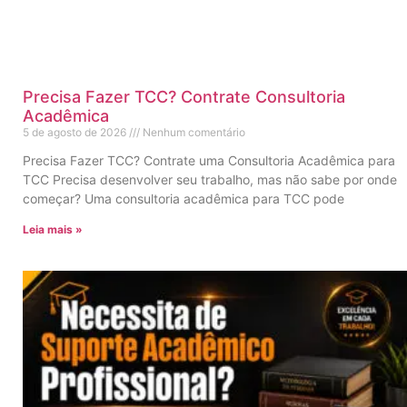
Precisa Fazer TCC? Contrate Consultoria
Acadêmica
5 de agosto de 2026
Nenhum comentário
Precisa Fazer TCC? Contrate uma Consultoria Acadêmica para
TCC Precisa desenvolver seu trabalho, mas não sabe por onde
começar? Uma consultoria acadêmica para TCC pode
Leia mais »