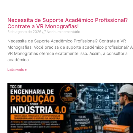
Necessita de Suporte Acadêmico Profissional?
Contrate a VR Monografias!
5 de agosto de 2026
Nenhum comentário
Necessita de Suporte Acadêmico Profissional? Contrate a VR
Monografias! Você precisa de suporte acadêmico profissional? A
VR Monografias oferece exatamente isso. Assim, a consultoria
acadêmica
Leia mais »