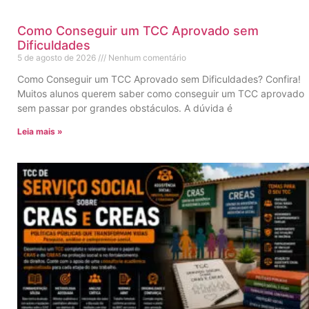
Como Conseguir um TCC Aprovado sem
Dificuldades
5 de agosto de 2026
Nenhum comentário
Como Conseguir um TCC Aprovado sem Dificuldades? Confira!
Muitos alunos querem saber como conseguir um TCC aprovado
sem passar por grandes obstáculos. A dúvida é
Leia mais »