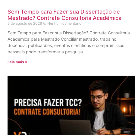
Sem Tempo para Fazer sua Dissertação de
Mestrado? Contrate Consultoria Acadêmica
5 de agosto de 2026
Nenhum comentário
Sem Tempo para Fazer sua Dissertação? Contrate Consultoria
Acadêmica para Mestrado Conciliar mestrado, trabalho,
docência, publicações, eventos científicos e compromissos
pessoais pode transformar a pesquisa
Leia mais »