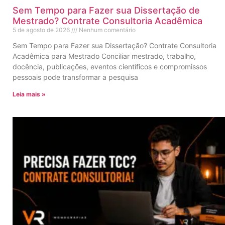
Sem Tempo para Fazer sua Dissertação de
Mestrado? Contrate Consultoria Acadêmica
5 de agosto de 2026
Nenhum comentário
Sem Tempo para Fazer sua Dissertação? Contrate Consultoria
Acadêmica para Mestrado Conciliar mestrado, trabalho,
docência, publicações, eventos científicos e compromissos
pessoais pode transformar a pesquisa
Leia mais »