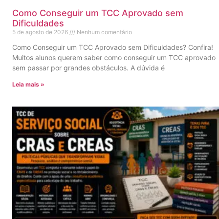
Como Conseguir um TCC Aprovado sem
Dificuldades
5 de agosto de 2026
Nenhum comentário
Como Conseguir um TCC Aprovado sem Dificuldades? Confira!
Muitos alunos querem saber como conseguir um TCC aprovado
sem passar por grandes obstáculos. A dúvida é
Leia mais »