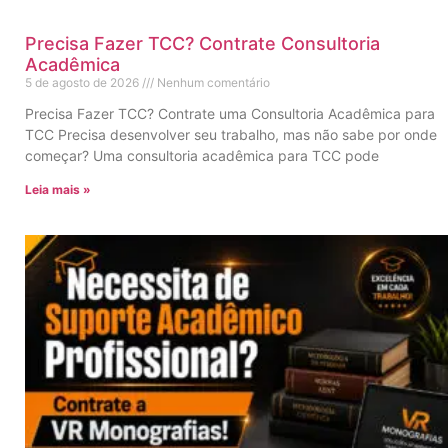
Precisa Fazer TCC? Contrate Consultoria
Acadêmica
5 de agosto de 2026
Nenhum comentário
Precisa Fazer TCC? Contrate uma Consultoria Acadêmica para
TCC Precisa desenvolver seu trabalho, mas não sabe por onde
começar? Uma consultoria acadêmica para TCC pode
Leia mais »