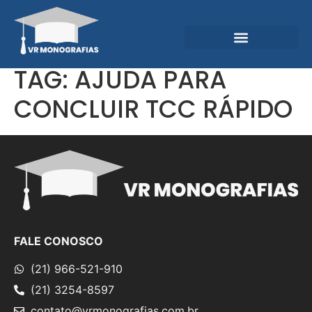
Garantias e Diferenciais
Central do Conhecimento
TAG:
AJUDA PARA
CONCLUIR TCC RÁPIDO
FALE CONOSCO
(21) 966-521-910
(21) 3254-8597
contato@vrmonografias.com.br