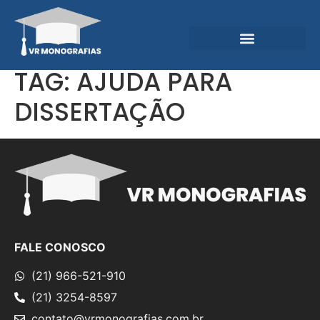
Garantias e Diferenciais
Central do Conhecimento
TAG:
AJUDA PARA
DISSERTAÇÃO
FALE CONOSCO
(21) 966-521-910
(21) 3254-8597
contato@vrmonografias.com.br