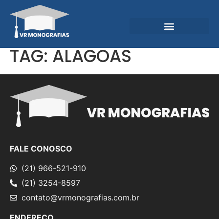
Garantias e Diferenciais
Central do Conhecimento
TAG:
ALAGOAS
FALE CONOSCO
(21) 966-521-910
(21) 3254-8597
contato@vrmonografias.com.br
ENDEREÇO