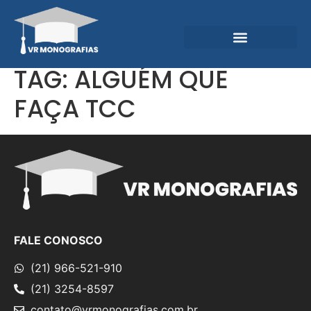
Garantias e Diferenciais
Central do Conhecimento
TAG:
ALGUÉM QUE
FAÇA TCC
FALE CONOSCO
(21) 966-521-910
(21) 3254-8597
contato@vrmonografias.com.br