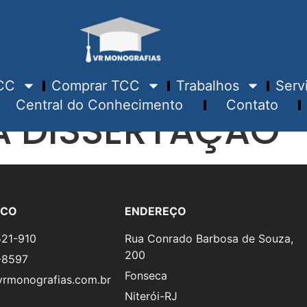
CC
Comprar TCC
Trabalhos
Serv
Central do Conhecimento
Contato
À DISSERTAÇÃO
SCO
ENDEREÇO
521-910
Rua Conrado Barbosa de Souza,
200
-8597
Fonseca
rmonografias.com.br
Niterói-RJ