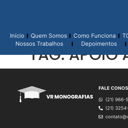
Início
Quem Somos
Como Funciona
T
Nossos Trabalhos
Depoimentos
TAG:
APOIO 
FALE CONO
(21) 966-
(21) 3254
contato@v