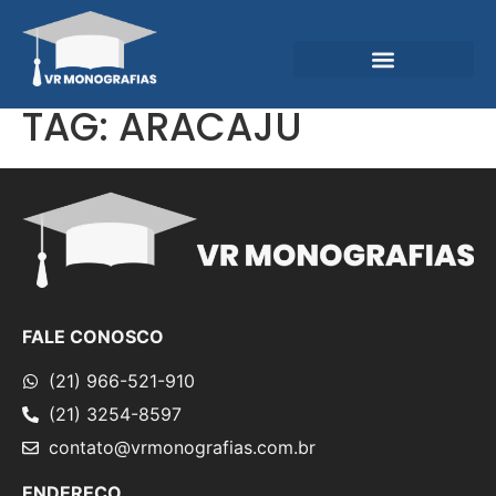
Garantias e Diferenciais
Central do Conhecimento
TAG:
ARACAJU
FALE CONOSCO
(21) 966-521-910
(21) 3254-8597
contato@vrmonografias.com.br
ENDEREÇO