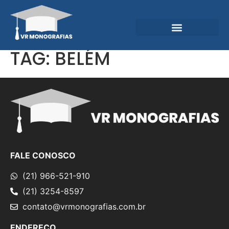
Garantias e Diferenciais
Central do Conhecimento
TAG:
BELÉM
FALE CONOSCO
(21) 966-521-910
(21) 3254-8597
contato@vrmonografias.com.br
ENDEREÇO