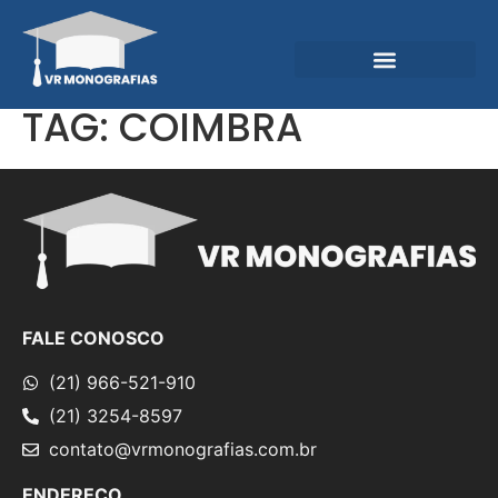
Garantias e Diferenciais
Central do Conhecimento
TAG:
COIMBRA
FALE CONOSCO
(21) 966-521-910
(21) 3254-8597
contato@vrmonografias.com.br
ENDEREÇO