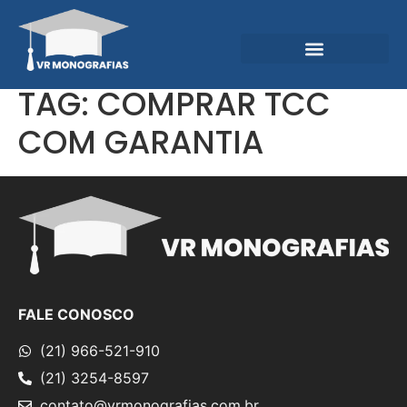
Garantias e Diferenciais
Central do Conhecimento
TAG:
COMPRAR TCC
COM GARANTIA
FALE CONOSCO
(21) 966-521-910
(21) 3254-8597
contato@vrmonografias.com.br