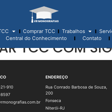
TCC
Comprar TCC
Trabalhos
Servi
Central do Conhecimento
Contato
R TCC COM SIG
SCO
ENDEREÇO
521-910
Rua Conrado Barbosa de Souza,
200
-8597
Fonseca
rmonografias.com.br
Niterói-RJ