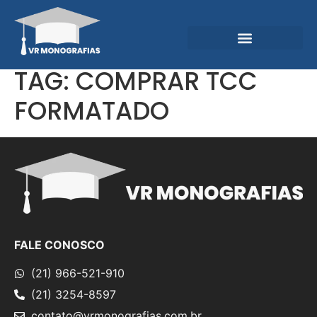
Garantias e Diferenciais
Central do Conhecimento
TAG:
COMPRAR TCC
FORMATADO
FALE CONOSCO
(21) 966-521-910
(21) 3254-8597
contato@vrmonografias.com.br