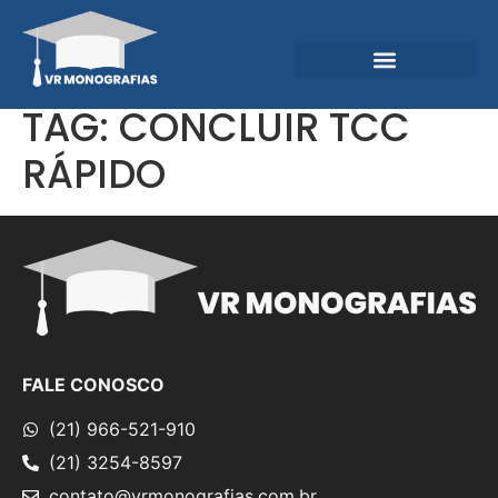
Garantias e Diferenciais
Central do Conhecimento
TAG:
CONCLUIR TCC
RÁPIDO
FALE CONOSCO
(21) 966-521-910
(21) 3254-8597
contato@vrmonografias.com.br