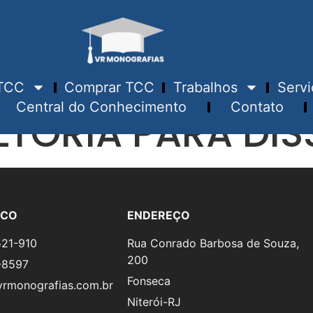
TCC
Comprar TCC
Trabalhos
Servi
Central do Conhecimento
Contato
TORIA PARA DI
SCO
ENDEREÇO
521-910
Rua Conrado Barbosa de Souza,
200
-8597
Fonseca
rmonografias.com.br
Niterói-RJ