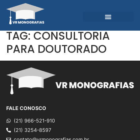
Garantias e Diferenciais
Central do Conhecimento
TAG:
CONSULTORIA
PARA DOUTORADO
FALE CONOSCO
(21) 966-521-910
(21) 3254-8597
contato@vrmonografias.com.br