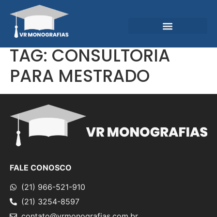
Garantias e Diferenciais
Central do Conhecimento
TAG:
CONSULTORIA
PARA MESTRADO
FALE CONOSCO
(21) 966-521-910
(21) 3254-8597
contato@vrmonografias.com.br