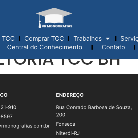
TCC
Comprar TCC
Trabalhos
Servi
Central do Conhecimento
Contato
TORIA TCC BH
SCO
ENDEREÇO
521-910
Rua Conrado Barbosa de Souza,
200
-8597
Fonseca
rmonografias.com.br
Niterói-RJ