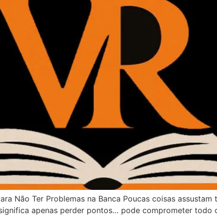
ara Não Ter Problemas na Banca Poucas coisas assustam t
 significa apenas perder pontos… pode comprometer todo o 