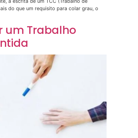
e, a escrita de um TCC (Trabalho de
is do que um requisito para colar grau, o
r um Trabalho
ntida