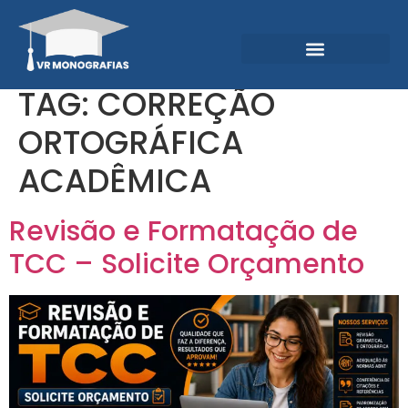
Garantias e Diferenciais
Central do Conhecimento
TAG:
CORREÇÃO
ORTOGRÁFICA
ACADÊMICA
Revisão e Formatação de
TCC – Solicite Orçamento